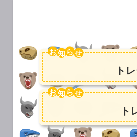
お
ら
トレ
お
ら
ト