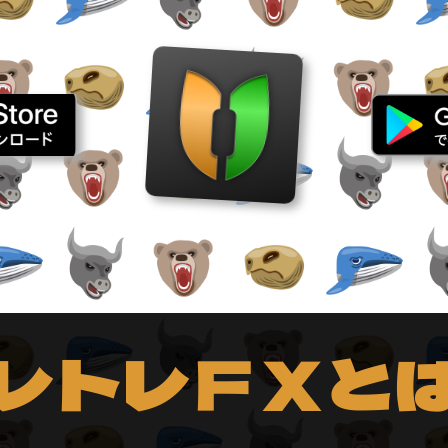
レトレＦＸと